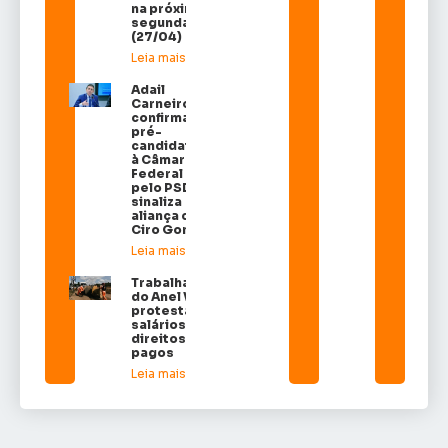
na próxima
segunda
(27/04)
Leia mais »
Adail
Carneiro
confirma
pré-
candidatura
à Câmara
Federal
pelo PSDB e
sinaliza
aliança com
Ciro Gomes
Leia mais »
Trabalhadores
do Anel Viário
protestam por
salários e
direitos não
pagos
Leia mais »