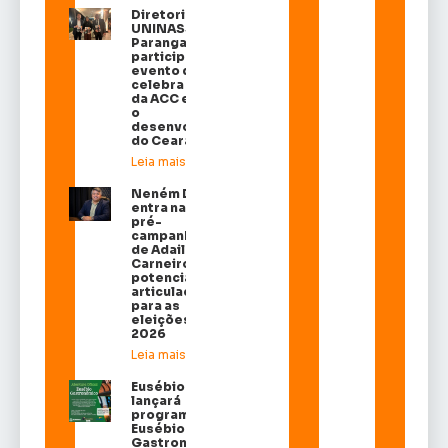
Diretoria da
UNINASSAU
Parangaba
participa de
evento que
celebra 160 anos
da ACC e destaca
o
desenvolvimento
do Ceará
Leia mais »
Neném Dias
entra na
pré-
campanha
de Adail
Carneiro e
potencializa
articulação
para as
eleições de
2026
Leia mais »
Eusébio
lançará
programa
Eusébio
Gastronômico