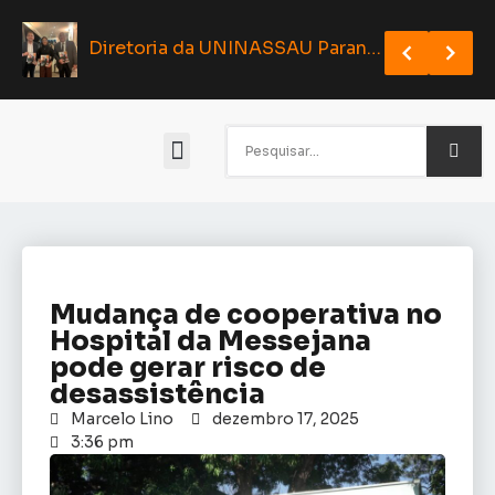
Neném Dias entra na pré-campanha de Adail Carneiro e potencializa articulação para as eleições de 2026
Eusébio lançará programa Eusébio Gastronômico na próxima segunda (27/04)
Diretoria da UNINASSAU Parangaba participa de evento que cel
Eleições 2026
Mudança de cooperativa no
Hospital da Messejana
pode gerar risco de
desassistência
Marcelo Lino
dezembro 17, 2025
3:36 pm