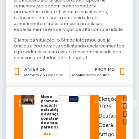
O Sindicato alerta que cortes abruptos na
remuneração podem comprometer a
permanência de profissionais qualificados,
colocando em risco a continuidade do
atendimento e a assistência à população,
especialmente em serviços de alta complexidade.
Diante da situação, o Simec informou que já
oficiou a cooperativa solicitando esclarecimentos
e providências para evitar a descontinuidade dos
serviços prestados pelo hospital.
ANTERIOR
PRÓXIMO
Membro do Conselho da Etufor, que aprovou aumento da passagem, acumula cargos e recebe mais de R$ 85 mil mensais, segundo denúncia.
Trabalhadores do Anel Viário protestam por salários e direitos não pagos
Novo
Eleições
NOTICIAS
promove
CATEGORIAS
REDES
RELACIONADAS
encontro
SOCIAI
2026
estratégico
e avança na
Destaques
construção
de chapa
Ceará
para 2026.
Leia mais »
Artigo